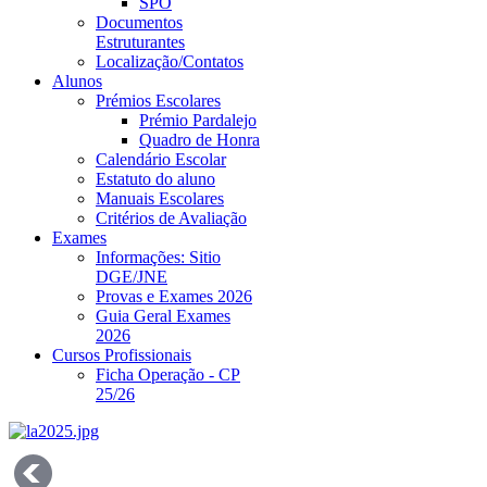
SPO
Documentos
Estruturantes
Localização/Contatos
Alunos
Prémios Escolares
Prémio Pardalejo
Quadro de Honra
Calendário Escolar
Estatuto do aluno
Manuais Escolares
Critérios de Avaliação
Exames
Informações: Sitio
DGE/JNE
Provas e Exames 2026
Guia Geral Exames
2026
Cursos Profissionais
Ficha Operação - CP
25/26