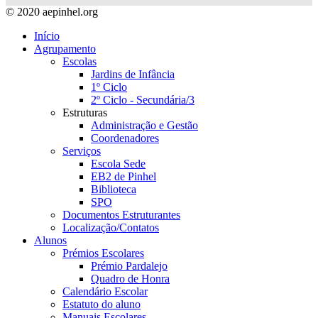
© 2020 aepinhel.org
Início
Agrupamento
Escolas
Jardins de Infância
1º Ciclo
2º Ciclo - Secundária/3
Estruturas
Administração e Gestão
Coordenadores
Serviços
Escola Sede
EB2 de Pinhel
Biblioteca
SPO
Documentos Estruturantes
Localização/Contatos
Alunos
Prémios Escolares
Prémio Pardalejo
Quadro de Honra
Calendário Escolar
Estatuto do aluno
Manuais Escolares