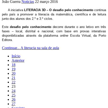
João Guerra
Noticias
22 março 2016
A iniciativa
LITERACIA 3D – O desafio pelo conhecimento
continua
pelo país a promover a literacia da matemática, científica e de leitura
junto dos alunos dos 2.º e 3.º ciclos.
Este
desafio pelo conhecimento
decorre durante o ano letivo em três
fases – local, distrital e nacional, com base em provas interativas
disponibilizadas através da plataforma
online
Escola Virtual, da Porto
Editora.
Continuar... A literacia na sala de aula
Início
Anterior
18
19
20
21
22
23
24
25
26
27