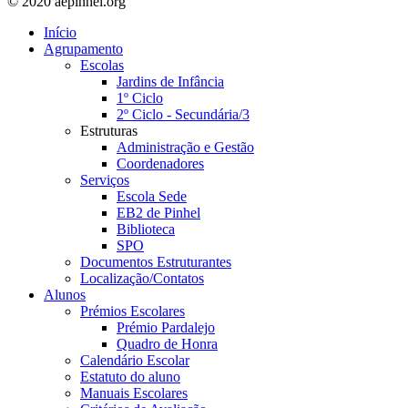
© 2020 aepinhel.org
Início
Agrupamento
Escolas
Jardins de Infância
1º Ciclo
2º Ciclo - Secundária/3
Estruturas
Administração e Gestão
Coordenadores
Serviços
Escola Sede
EB2 de Pinhel
Biblioteca
SPO
Documentos Estruturantes
Localização/Contatos
Alunos
Prémios Escolares
Prémio Pardalejo
Quadro de Honra
Calendário Escolar
Estatuto do aluno
Manuais Escolares