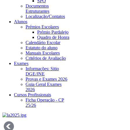
SPO
Documentos
Estruturantes
Localização/Contatos
Alunos
Prémios Escolares
Prémio Pardalejo
Quadro de Honra
Calendário Escolar
Estatuto do aluno
Manuais Escolares
Critérios de Avaliação
Exames
Informações: Sitio
DGE/JNE
Provas e Exames 2026
Guia Geral Exames
2026
Cursos Profissionais
Ficha Operação - CP
25/26