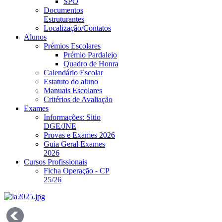
SPO
Documentos
Estruturantes
Localização/Contatos
Alunos
Prémios Escolares
Prémio Pardalejo
Quadro de Honra
Calendário Escolar
Estatuto do aluno
Manuais Escolares
Critérios de Avaliação
Exames
Informações: Sitio
DGE/JNE
Provas e Exames 2026
Guia Geral Exames
2026
Cursos Profissionais
Ficha Operação - CP
25/26