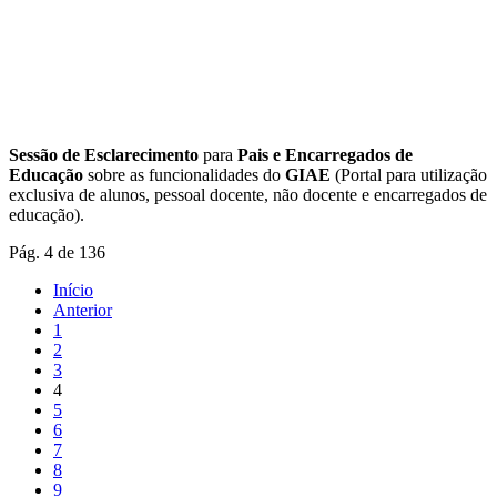
Sessão de Esclarecimento
para
Pais e Encarregados de
Educação
sobre as funcionalidades do
GIAE
(Portal para utilização
exclusiva de alunos, pessoal docente, não docente e encarregados de
educação).
Pág. 4 de 136
Início
Anterior
1
2
3
4
5
6
7
8
9