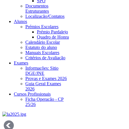
SPO
Documentos
Estruturantes
Localização/Contatos
Alunos
Prémios Escolares
Prémio Pardalejo
Quadro de Honra
Calendário Escolar
Estatuto do aluno
Manuais Escolares
Critérios de Avaliação
Exames
Informações: Sitio
DGE/JNE
Provas e Exames 2026
Guia Geral Exames
2026
Cursos Profissionais
Ficha Operação - CP
25/26