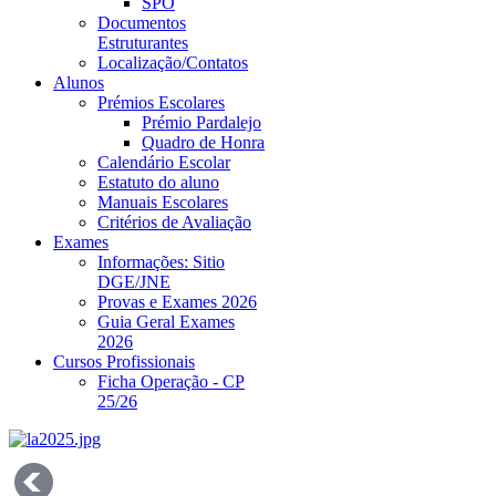
SPO
Documentos
Estruturantes
Localização/Contatos
Alunos
Prémios Escolares
Prémio Pardalejo
Quadro de Honra
Calendário Escolar
Estatuto do aluno
Manuais Escolares
Critérios de Avaliação
Exames
Informações: Sitio
DGE/JNE
Provas e Exames 2026
Guia Geral Exames
2026
Cursos Profissionais
Ficha Operação - CP
25/26