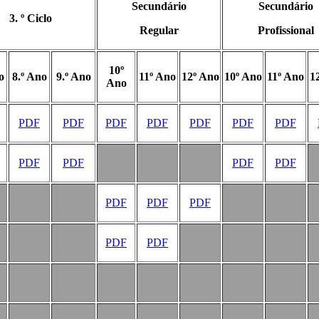
Secundário
Secundário
3. º Ciclo
Regular
Profissional
10º
o
8.º Ano
9.º Ano
11º Ano
12º Ano
10º Ano
11º Ano
1
Ano
PDF
PDF
PDF
PDF
PDF
PDF
PDF
PDF
PDF
PDF
PDF
PDF
PDF
PDF
PDF
PDF