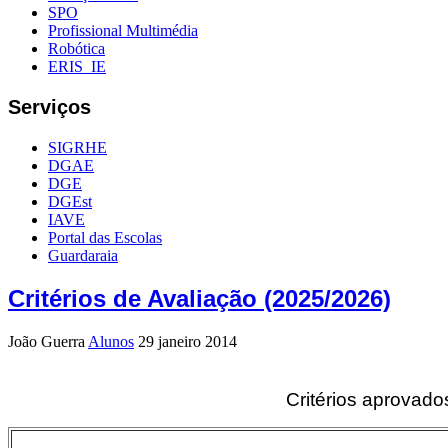
SPO
Profissional Multimédia
Robótica
ERIS_IE
Serviços
SIGRHE
DGAE
DGE
DGEst
IAVE
Portal das Escolas
Guardaraia
Critérios de Avaliação (2025/2026)
João Guerra
Alunos
29 janeiro 2014
Critérios aprovad