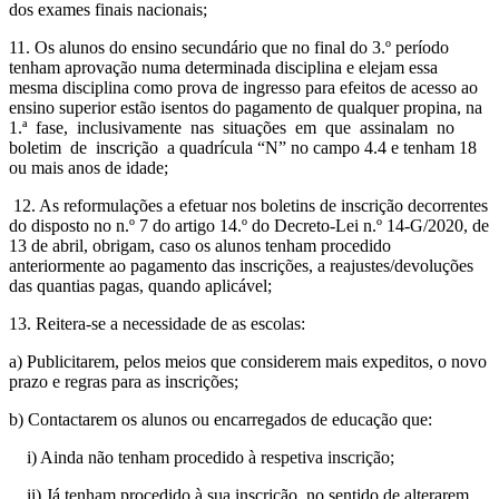
dos exames finais nacionais;
11. Os alunos do ensino secundário que no final do 3.º período
tenham aprovação numa determinada disciplina e elejam essa
mesma disciplina como prova de ingresso para efeitos de acesso ao
ensino superior estão isentos do pagamento de qualquer propina, na
1.ª fase, inclusivamente nas situações em que assinalam no
boletim de inscrição a quadrícula “N” no campo 4.4 e tenham 18
ou mais anos de idade;
12. As reformulações a efetuar nos boletins de inscrição decorrentes
do disposto no n.º 7 do artigo 14.º do Decreto-Lei n.º 14-G/2020, de
13 de abril, obrigam, caso os alunos tenham procedido
anteriormente ao pagamento das inscrições, a reajustes/devoluções
das quantias pagas, quando aplicável;
13. Reitera-se a necessidade de as escolas:
a) Publicitarem, pelos meios que considerem mais expeditos, o novo
prazo e regras para as inscrições;
b) Contactarem os alunos ou encarregados de educação que:
i) Ainda não tenham procedido à respetiva inscrição;
ii) Já tenham procedido à sua inscrição, no sentido de alterarem