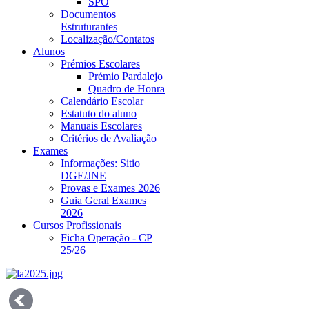
SPO
Documentos
Estruturantes
Localização/Contatos
Alunos
Prémios Escolares
Prémio Pardalejo
Quadro de Honra
Calendário Escolar
Estatuto do aluno
Manuais Escolares
Critérios de Avaliação
Exames
Informações: Sitio
DGE/JNE
Provas e Exames 2026
Guia Geral Exames
2026
Cursos Profissionais
Ficha Operação - CP
25/26