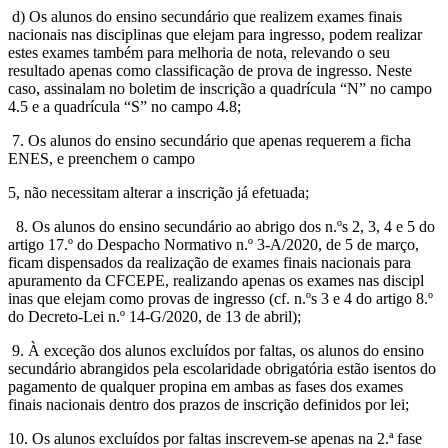
d) Os alunos do ensino secundário que realizem exames finais
nacionais nas disciplinas que elejam para ingresso, podem realizar
estes exames também para melhoria de nota, relevando o seu
resultado apenas como classificação de prova de ingresso. Neste
caso, assinalam no boletim de inscrição a quadrícula “N” no campo
4.5 e a quadrícula “S” no campo 4.8;
7. Os alunos do ensino secundário que apenas requerem a ficha
ENES, e preenchem o campo
5, não necessitam alterar a inscrição já efetuada;
8. Os alunos do ensino secundário ao abrigo dos n.ºs 2, 3, 4 e 5 do
artigo 17.º do Despacho Normativo n.º 3-A/2020, de 5 de março,
ficam dispensados da realização de exames finais nacionais para
apuramento da CFCEPE, realizando apenas os exames nas discipl
inas que elejam como provas de ingresso (cf. n.ºs 3 e 4 do artigo 8.º
do Decreto-Lei n.º 14-G/2020, de 13 de abril);
9. À exceção dos alunos excluídos por faltas, os alunos do ensino
secundário abrangidos pela escolaridade obrigatória estão isentos do
pagamento de qualquer propina em ambas as fases dos exames
finais nacionais dentro dos prazos de inscrição definidos por lei;
10. Os alunos excluídos por faltas inscrevem-se apenas na 2.ª fase