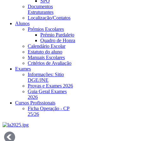
SPO
Documentos
Estruturantes
Localização/Contatos
Alunos
Prémios Escolares
Prémio Pardalejo
Quadro de Honra
Calendário Escolar
Estatuto do aluno
Manuais Escolares
Critérios de Avaliação
Exames
Informações: Sitio
DGE/JNE
Provas e Exames 2026
Guia Geral Exames
2026
Cursos Profissionais
Ficha Operação - CP
25/26