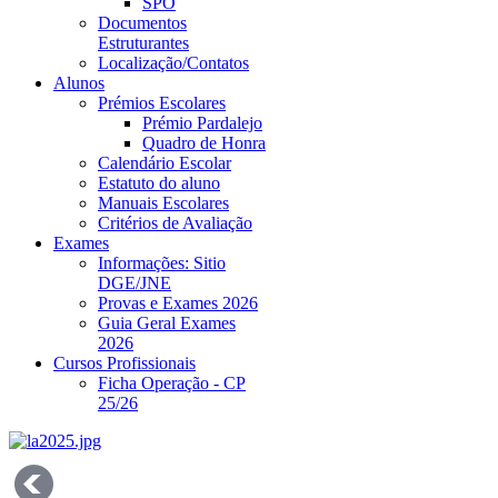
SPO
Documentos
Estruturantes
Localização/Contatos
Alunos
Prémios Escolares
Prémio Pardalejo
Quadro de Honra
Calendário Escolar
Estatuto do aluno
Manuais Escolares
Critérios de Avaliação
Exames
Informações: Sitio
DGE/JNE
Provas e Exames 2026
Guia Geral Exames
2026
Cursos Profissionais
Ficha Operação - CP
25/26