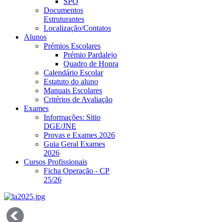
SPO
Documentos
Estruturantes
Localização/Contatos
Alunos
Prémios Escolares
Prémio Pardalejo
Quadro de Honra
Calendário Escolar
Estatuto do aluno
Manuais Escolares
Critérios de Avaliação
Exames
Informações: Sitio
DGE/JNE
Provas e Exames 2026
Guia Geral Exames
2026
Cursos Profissionais
Ficha Operação - CP
25/26