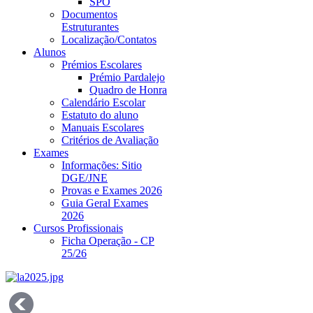
SPO
Documentos
Estruturantes
Localização/Contatos
Alunos
Prémios Escolares
Prémio Pardalejo
Quadro de Honra
Calendário Escolar
Estatuto do aluno
Manuais Escolares
Critérios de Avaliação
Exames
Informações: Sitio
DGE/JNE
Provas e Exames 2026
Guia Geral Exames
2026
Cursos Profissionais
Ficha Operação - CP
25/26