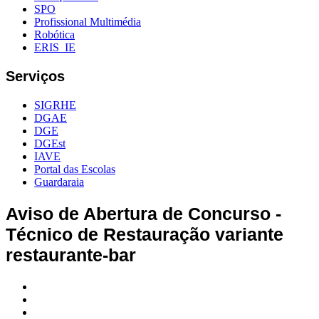
SPO
Profissional Multimédia
Robótica
ERIS_IE
Serviços
SIGRHE
DGAE
DGE
DGEst
IAVE
Portal das Escolas
Guardaraia
Aviso de Abertura de Concurso -
Técnico de Restauração variante
restaurante-bar